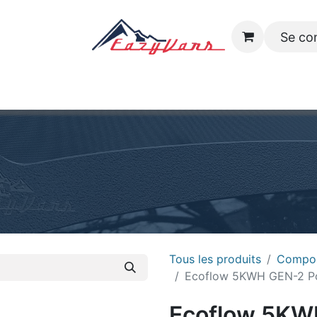
Se co
 Modèles
Inventaire
Boutique
Galerie
Emplois
Co
Tous les produits
Compos
Ecoflow 5KWH GEN-2 Po
Ecoflow 5KW