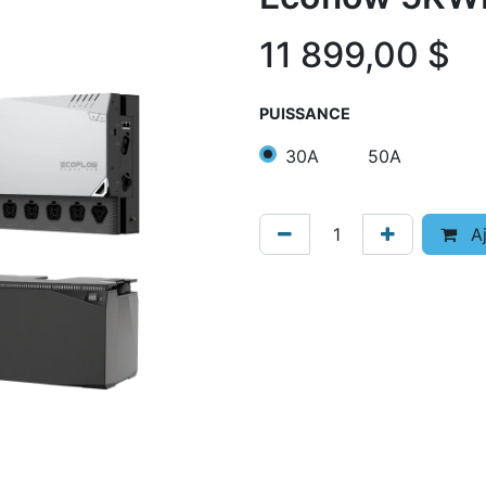
11 899,00
$
PUISSANCE
30A
50A
Aj