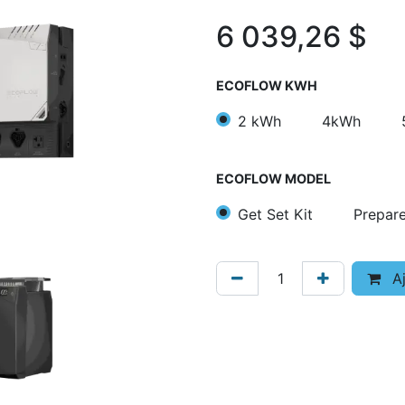
6 039,26
$
ECOFLOW KWH
2 kWh
4kWh
ECOFLOW MODEL
Get Set Kit
Prepare
Aj