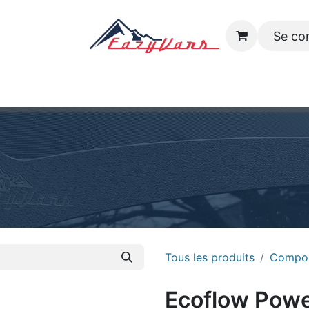
Se co
 Modèles
Inventaire
Boutique
Galerie
Emplois
Co
Tous les produits
Compos
Ecoflow Powe